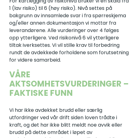
For kartlegging av risikonivå bruker vi en skala fra
1 (lav risiko) til 6 (høy risiko). Nivå settes på
bakgrunn av innsamlede svar i fra spørreskjema
og/eller annen dokumentasjon vi mottar fra
leverandørene. Alle vurderinger over 4 følges
opp ytterligere. Ved risikonivå 6 vil ytterligere
tiltak iverksettes. Vi vil stille krav til forbedring
rundt de avdekkede forholdene som forutsetning
for videre samarbeid.
VÅRE
AKTSOMHETSVURDERINGER –
FAKTISKE FUNN
Vi har ikke avdekket brudd eller særlig
utfordringer ved vår drift siden loven trådte i
kraft, og det har ikke blitt meldt noe avvik eller
brudd på dette området i løpet av