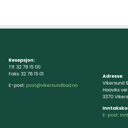
Resepsjon:
Tlf: 32 78 15 00
Faks: 32 78 15 01
Adresse
:
Vikersund B
E-post:
post@vikersundbad.no
Haaviks vei
3370 Viker
Inntaksko
E-post: in