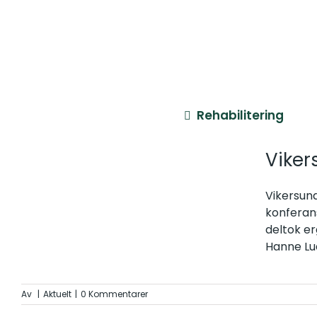
Skip
to
content
Rehabilitering
Viker
Vikersun
konferans
deltok e
Hanne Lu
Av
|
Aktuelt
|
0 Kommentarer