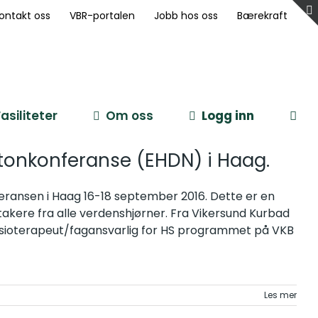
ontakt oss
VBR-portalen
Jobb hos oss
Bærekraft
Fasiliteter
Om oss
Logg inn
tonkonferanse (EHDN) i Haag.
ransen i Haag 16-18 september 2016. Dette er en
takere fra alle verdenshjørner. Fra Vikersund Kurbad
fysioterapeut/fagansvarlig for HS programmet på VKB
Les mer