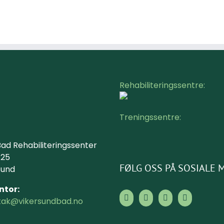
Rehabiliteringssentre:
Treningssentre:
ad Rehabiliteringssenter
 25
FØLG OSS PÅ SOSIALE 
sund
ntor:
ntak@vikersundbad.no