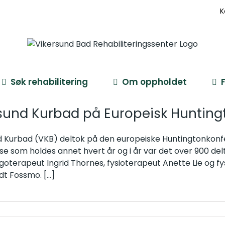
K
Søk rehabilitering
Om oppholdet
sund Kurbad på Europeisk Hunting
d Kurbad (VKB) deltok på den europeiske Huntingtonkonfe
e som holdes annet hvert år og i år var det over 900 del
rgoterapeut Ingrid Thornes, fysioterapeut Anette Lie og 
dt Fossmo.
[...]