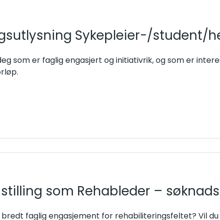
ingsutlysning Sykepleier-/student/h
eg som er faglig engasjert og initiativrik, og som er interes
rløp.
 stilling som Rehableder – søknadsf
 bredt faglig engasjement for rehabiliteringsfeltet? Vil