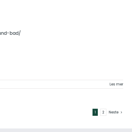
sund-bad/
Les mer
1
2
Neste