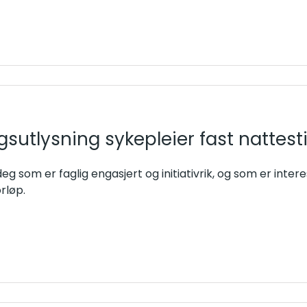
ngsutlysning sykepleier fast nattesti
eg som er faglig engasjert og initiativrik, og som er interes
rløp.