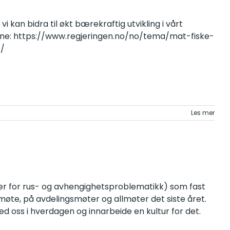
kan bidra til økt bærekraftig utvikling i vårt
lene: https://www.regjeringen.no/no/tema/mat-fiske-
1/
Les mer
r for rus- og avhengighetsproblematikk) som fast
gsmøte, på avdelingsmøter og allmøter det siste året.
ed oss i hverdagen og innarbeide en kultur for det.