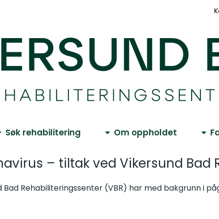
K
Søk rehabilitering
Om oppholdet
Fa
avirus – tiltak ved Vikersund Bad 
 Bad Rehabiliteringssenter (VBR) har med bakgrunn i påg