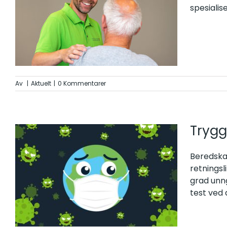
spesialis
Av
|
Aktuelt
|
0 Kommentarer
Trygg
Beredska
retningsl
grad unng
test ved