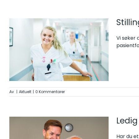
Still
Vi søker d
pasientfo
Av
|
Aktuelt
|
0 Kommentarer
Ledig
Har du et