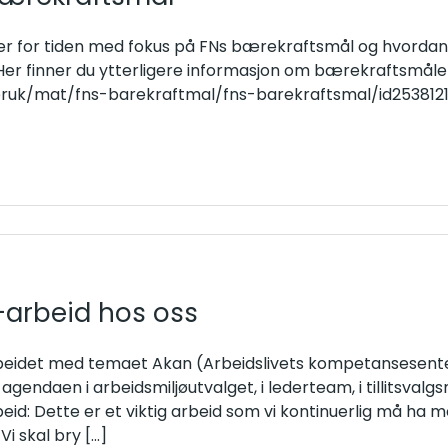
er for tiden med fokus på FNs bærekraftsmål og hvordan vi 
 Her finner du ytterligere informasjon om bærekraftsmå
ruk/mat/fns-barekraftmal/fns-barekraftsmal/id253812
arbeid hos oss
rbeidet med temaet Akan (Arbeidslivets kompetansesente
agendaen i arbeidsmiljøutvalget, i lederteam, i tillitsval
id: Dette er et viktig arbeid som vi kontinuerlig må ha m
Vi skal bry
[...]