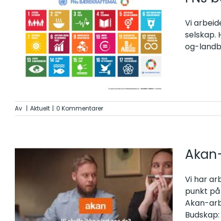
Vi arbeid
selskap.
og-landb
Av
|
Aktuelt
|
0 Kommentarer
Akan-
Vi har a
punkt på 
Akan-arbe
Budskap: 