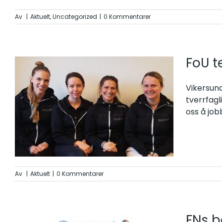
Av
|
Aktuelt
,
Uncategorized
|
0 Kommentarer
FoU t
Vikersund
tverrfagli
oss å job
Av
|
Aktuelt
|
0 Kommentarer
FNs b