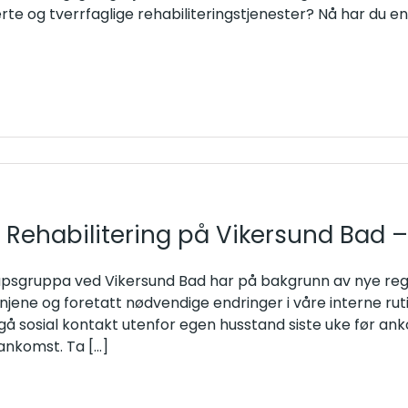
erte og tverrfaglige rehabiliteringstjenester? Nå har du en 
 Rehabilitering på Vikersund Bad –
psgruppa ved Vikersund Bad har på bakgrunn av nye regi
injene og foretatt nødvendige endringer i våre interne rutin
å sosial kontakt utenfor egen husstand siste uke før an
 ankomst. Ta
[...]