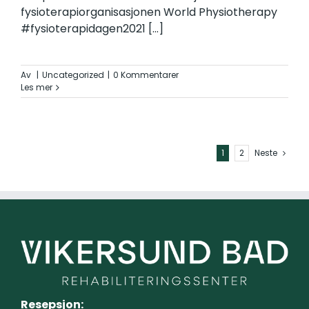
fysioterapiorganisasjonen World Physiotherapy
#fysioterapidagen2021
[...]
Av
|
Uncategorized
|
0 Kommentarer
Les mer
1
2
Neste
Resepsjon: