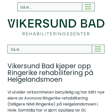
Skip
Gå til...
to
content
Gå til...
Vikersund Bad kjøper opp
Ringerike rehabilitering på
Helgelandsmoen
Vi utvider virksomheten betydelig og har blitt nye
eiere av Avonova Ringerike rehabilitering
(tidligere NIMI Ringerike) på Helgelandsmoen i
Hole. Samtidig har vi gjort oppkjøp av GL