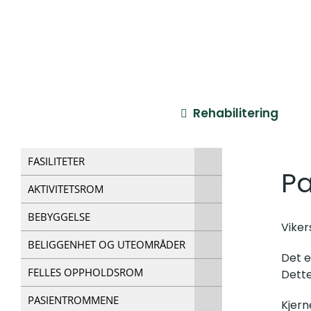
Skip
to
content
Rehabilitering
FASILITETER
Pa
AKTIVITETSROM
BEBYGGELSE
Viker
BELIGGENHET OG UTEOMRÅDER
Det e
FELLES OPPHOLDSROM
Dette
PASIENTROMMENE
Kjern