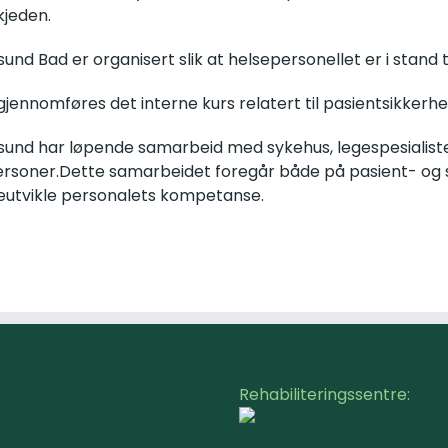
kjeden.
sund Bad er organisert slik at helsepersonellet er i stand t
 gjennomføres det interne kurs relatert til pasientsikkerh
sund har løpende samarbeid med sykehus, legespesialist
rsoner.Dette samarbeidet foregår både på pasient- og sy
eutvikle personalets kompetanse.
Rehabiliteringssentre: