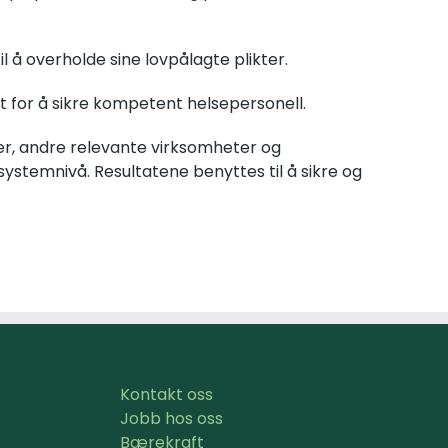
il å overholde sine lovpålagte plikter.
et for å sikre kompetent helsepersonell.
er, andre relevante virksomheter og
stemnivå. Resultatene benyttes til å sikre og
Kontakt oss
Jobb hos oss
Bærekraft