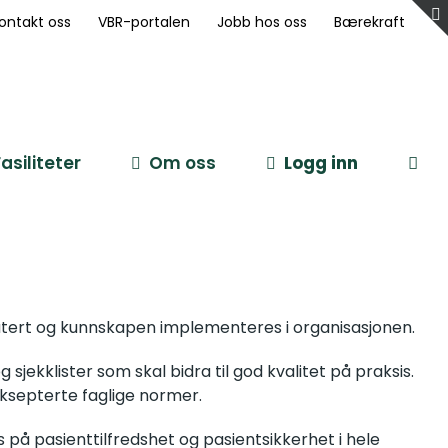
ontakt oss
VBR-portalen
Jobb hos oss
Bærekraft
Fasiliteter
Om oss
Logg inn
datert og kunnskapen implementeres i organisasjonen.
sjekklister som skal bidra til god kvalitet på praksis.
ksepterte faglige normer.
 på pasienttilfredshet og pasientsikkerhet i hele