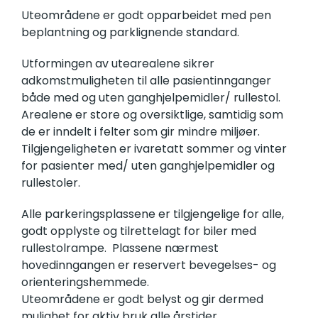
Uteområdene er godt opparbeidet med pen
beplantning og parklignende standard.
Utformingen av utearealene sikrer
adkomstmuligheten til alle pasientinnganger
både med og uten ganghjelpemidler/ rullestol.
Arealene er store og oversiktlige, samtidig som
de er inndelt i felter som gir mindre miljøer.
Tilgjengeligheten er ivaretatt sommer og vinter
for pasienter med/ uten ganghjelpemidler og
rullestoler.
Alle parkeringsplassene er tilgjengelige for alle,
godt opplyste og tilrettelagt for biler med
rullestolrampe. Plassene nærmest
hovedinngangen er reservert bevegelses- og
orienteringshemmede.
Uteområdene er godt belyst og gir dermed
mulighet for aktiv bruk alle årstider.