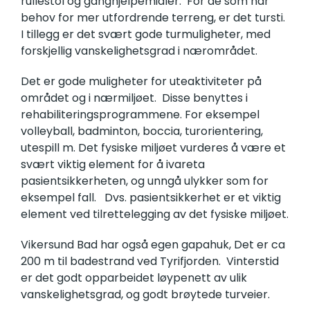
rullestol og ganghjelpemidler. For de som har
behov for mer utfordrende terreng, er det tursti.
I tillegg er det svært gode turmuligheter, med
forskjellig vanskelighetsgrad i nærområdet.
Det er gode muligheter for uteaktiviteter på
området og i nærmiljøet. Disse benyttes i
rehabiliteringsprogrammene. For eksempel
volleyball, badminton, boccia, turorientering,
utespill m. Det fysiske miljøet vurderes å være et
svært viktig element for å ivareta
pasientsikkerheten, og unngå ulykker som for
eksempel fall. Dvs. pasientsikkerhet er et viktig
element ved tilrettelegging av det fysiske miljøet.
Vikersund Bad har også egen gapahuk, Det er ca
200 m til badestrand ved Tyrifjorden. Vinterstid
er det godt opparbeidet løypenett av ulik
vanskelighetsgrad, og godt brøytede turveier.