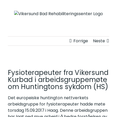
Skip
to
content
Forrige
Neste
View
Larger
Fysioterapeuter fra Vikersund
Image
Kurbad i arbeidsgruppemøte
om Huntingtons sykdom (HS)
Det europeiske huntington nettverkets
arbeidsgruppe for fysioterapeuter hadde møte
torsdag 15.09.2017 i Haag. Denne arbeidsgruppen
har lagt ned mye arbeid i å bedre forståelsen av