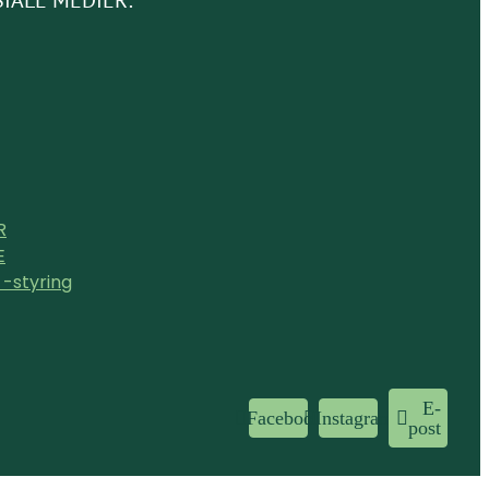
SIALE MEDIER:
R
E
 -styring
E-
Facebook
Instagram
post