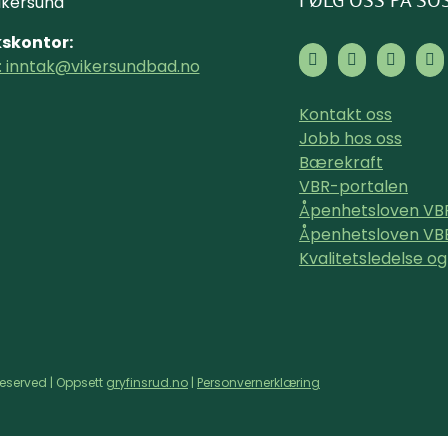
FØLG OSS PÅ SO
ikersund
skontor:
: inntak@vikersundbad.no
Kontakt oss
Jobb hos oss
Bærekraft
VBR-portalen
Åpenhetsloven VB
Åpenhetsloven VB
Kvalitetsledelse og
Reserved | Oppsett
gryfinsrud.no
|
Personvernerklæring