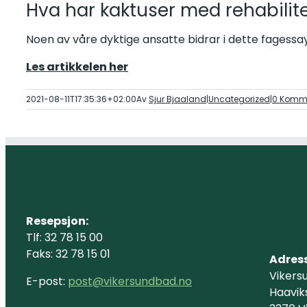
Hva har kaktuser med rehabilite
Noen av våre dyktige ansatte bidrar i dette fagessay
Les artikkelen her
2021-08-11T17:35:36+02:00
Av
Sjur Bjaaland
|
Uncategorized
|
0 Komm
Resepsjon:
Tlf: 32 78 15 00
Faks: 32 78 15 01
Adres
Vikers
E-post:
post@vikersundbad.no
Haaviks