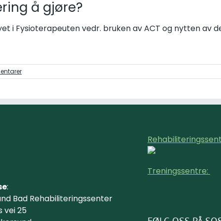
ring å gjøre?
et i Fysioterapeuten vedr. bruken av ACT og nytten av det
entarer
Rehabiliteringssent
Treningssentre:
se
:
und Bad Rehabiliteringssenter
 vei 25