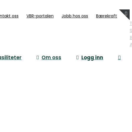
ntakt oss
VBR-portalen
Jobb hos oss
Bærekraft
S
asiliteter
Om oss
Logg inn