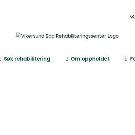
Ko
Søk rehabilitering
Om oppholdet
F