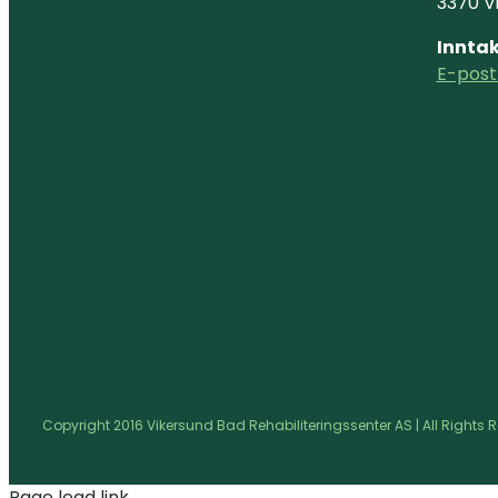
3370 V
Inntak
E-post
Copyright 2016 Vikersund Bad Rehabiliteringssenter AS | All Rights 
Page load link